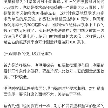
测量精度为0.1毫米时对于钢来说，相应的声波传播时间约
0.03微秒，也就是要求高频振荡的一个周期为0.03微秒，即
振荡频率调整约为30 兆赫左右，这时计数器就显示以0.1毫
米为单位的厚度值。如要让测量精度达到0.01毫米，则高频
振荡频率约为300兆赫左右。但制作在这样高频率下工作的
数字电路太困难了。实际解决办法是在计数电路之前加一级
方波信号扩展电路，使开门时间准确扩大10倍，这样用30兆
赫左右的振荡频率也可使测量精度达到 0.01毫米。
(三)测厚仪的使用及注意事项
首先是选择探头。测厚用探头一般要根据测厚范围，测量精
度和工件条件来选择。双晶片探头比较好，它的测量范围较
宽，下限较低。
测厚时被测工件的表面处理与
探伤
时的要求相同。对粗糙表
面测厚，要求打磨的面积不大，关键在于平整。
藕合剂选用也同探伤时一样，对小径管管壁和坚立的壁等的