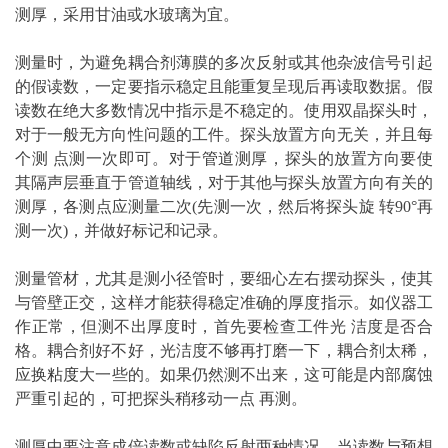
测厚，采用甘油或水玻璃为宜。
测量时，为避免耦合剂薄膜的多次反射或其他杂波信号引起
的假读数，一定要指示稳定且能重复呈现后再读取数据。假
读数在绝大多数情况中指示是不稳定的。使用双晶探头时，
对于一般无方向性问题的工件。探头放置方向无关，并且每
个测 点测一次即可。对于
管道
测厚，探头的放置方向要使
其隔声层垂直于管道轴线，对于其他与探头放置方向有关的
测厚，各测点应测量二次(先测一次，然后将探头旋 转90°再
测一次)，并做好标记和记录。
测量管材，尤其是测小径管时，要细心左右摆动探头，使其
与管壁正交，这样才能获得稳定准确的厚度指示。如仪器工
作正常，但测不出厚度时，首先要检查工件光 洁度是否合
格。耦合剂好不好，光洁度不够再打磨一下，耦合剂太稀，
应换
粘度
大一些的。如果仍然测不出来，这可能是内部腐蚀
严重引起的，可把探头稍移动一点 再测。
测厚中要注意成倍读数或缺陷反射两种情况，当读数与预想