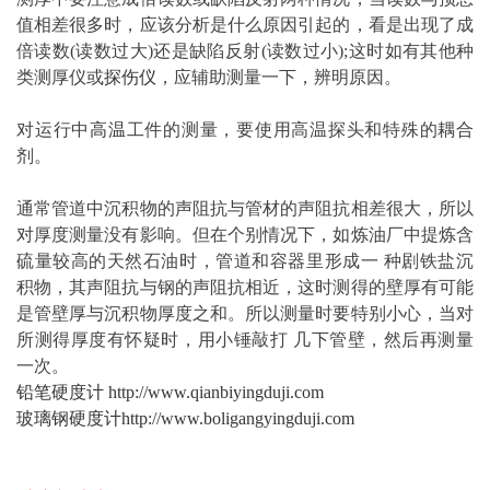
值相差很多时，应该分析是什么原因引起的，看是出现了成
倍读数(读数过大)还是缺陷反射(读数过小);这时如有其他种
类测厚仪或
探伤仪
，应辅助测量一下，辨明原因。
对运行中
高温
工件的测量，要使用高温探头和特殊的耦合
剂。
通常管道中沉积物的声阻抗与管材的声阻抗相差很大，所以
对厚度测量没有影响。但在个别情况下，如炼油厂中提炼含
硫量较高的天然石油时，管道和容器里形成一 种剧铁盐沉
积物，其声阻抗与钢的声阻抗相近，这时测得的壁厚有可能
是管壁厚与沉积物厚度之和。所以测量时要特别小心，当对
所测得厚度有怀疑时，用小锤敲打 几下管壁，然后再测量
一次。
铅笔硬度计
http://www.qianbiyingduji.com
玻璃钢硬度计
http://www.boligangyingduji.com