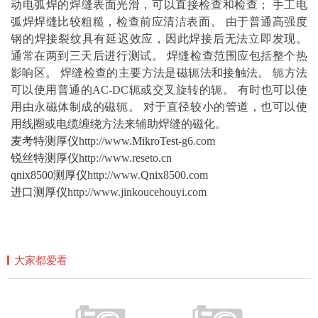
动电弧焊的焊缝表面光滑，可以直接检查和检查； 手工电
弧焊焊缝比较粗糙，检查前应清洁表面。 由于普通高强度
钢的焊接裂纹具有延迟效应，因此焊接后无法立即发现。
通常在两到三天后进行测试。 焊缝检查范围应包括整个热
影响区。 焊缝检查的主要方法是磁轭法和接触法。 轭方法
可以使用普通的AC-DC轭或交叉旋转的轭。 有时也可以使
用由永磁体制成的磁轭。 对于直径较小的
管道
，也可以使
用线圈或电缆缠绕方法来辅助焊缝的磁化。
麦考特测厚仪
http://www.
MikroTest
-g6.com
锐丝特测厚仪
http://www.reseto.cn
qnix8500测厚仪
http://www.
Qnix
8500.com
进口测厚仪
http://www.jinkoucehouyi.com
大家都爱看