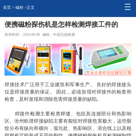
首页
>
磁粉
>正文
便携磁粉探伤机是怎样检测焊接工件的
发布时间：2026-08-08
编辑：中国无损检测
焊接技术广泛用于工业建筑和军事生产。 良好的焊接接头
仅是焊接质量的保证。 因此，必须加强对焊接件的检查和
检查，及时发现和消除危害焊接质量的缺陷。
焊接件
检测
主要检查
焊缝
、包括其连接部分和热影响
区。沧州欧谱焊接缺陷主要有裂纹对焊接危害极大，这些裂
纹分布有纵向和横向，弧坑处、热影响区、溶合线上以及根
部都有可能形成不同的裂纹。便携
磁粉
探伤
机是检测钢制焊