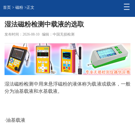
首页
>
磁粉
>正文
湿法磁粉检测中载液的选取
发布时间：2026-08-10
编辑：中国无损检测
湿法
磁粉
检测
中用来悬浮磁粉的液体称为载液或载体，一般
分为油基载液和水基载液。
·油基载液