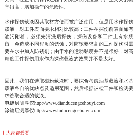
率很高，增加操作的危险性。
水作探伤载液因其取材方便而被广泛使用，但是用水作探伤
载液，对工件表面要求相对比较高；工件在探伤前表面如有
油污附着，必须先清洗后探伤；探伤设备和工件上有水残
留，会造成不同程度的锈蚀，对防锈要求高的工件探伤时需
要在水中加入防锈剂；由于水的运动黏度并不是很好，对
高
精度
工件探伤用水作为探伤载液的效果并不是太好。
因此，我们在选取磁粉载液时，要综合考虑油基载液和水基
载液各自的优缺点及适用范围，然后根据被检工件和检测要
求选取合适的载液。
电镀层测厚仪
http://www.dianducengcehouyi.com
涂镀层测厚仪
http://www.tuducengcehouyi.com
大家都爱看