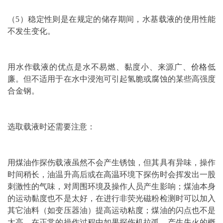
（5）稳定性则是在规定的储存期间，水基载液的使用性能
不发生变化。
用水作载液的优点是水不易燃、黏度小、来源广、
价格
低
廉。但不适用于在水中浸泡可引起氢脆或腐蚀的某些高强度
合金钢。
选取载液时还需要注意：
用煤油作探伤载液虽然不会产生锈蚀，但其具有异味，操作
时间稍长，油温升高后或在
高温
环境下探伤时会挥发出一股
刺激性的气味，对周围环境及操作人员产生影响；煤油本身
的运动黏度也不是太好，在进行非荧光磁粉检测时可以加入
其它油料（如变压器油）提高运动
粘度
；煤油的闪点也不是
太高，在正常的操作过程中如果探伤机拉弧，产生失火的概