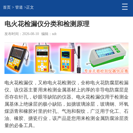
首页
>
管道
>正文
电火花检漏仪分类和检测原理
发布时间：2026-08-10
编辑：ndt
电火花
检漏仪
，又称电火花
检测
仪，全称电火花
防腐层
检漏
仪。该仪器主要用来检测金属基材上的厚的非导电防腐层是
否存在针孔，砂眼等缺陷的仪器。
电火花检漏仪
用于检测金
属基体上绝缘层的极小缺陷，如搪玻璃
涂层
，玻璃钢、环氧
煤沥青和橡胶衬里的针孔、气泡和裂纹，广泛用于化工、石
油、橡胶、搪瓷行业，该产品是您用来检测金属防腐涂层质
量的必备工具。