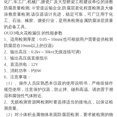
化厂,军工厂,机械厂,搪瓷厂及大型桥梁工程建设单位的涂敷
防腐质量检测; ※管道运输企业,防腐层老化程度检测及大修
涂敷质量检测.该仪器设计先进，稳定可靠，可广泛用于化
工、石油、橡胶、搪瓷行业，是用来检测金属防腐涂层质量
的必备工具。
OUD3电火花检漏仪 的性能参数
1、适用检测厚度：0.05～10mm(也可根据用户需要提供检测
防腐层在10mm以上的仪器)
2、输出高压：0.2kv～30kv(无级连续可调)
3、输出高压值直接指示
4、直流供电：12V
5、消耗功率：约6W
6、注意事项：
（1）、操作人员应熟悉本仪器的使用说明书，严格按操作
规范使用，注意保护仪器，防止摔、碰和
高温
。请勿置于潮
湿和腐蚀性气体附近.
2、
无损
检测资源网检测时要选择适当的接地点，以保证检
测质量。
（2）对小体积金属物体表面防腐层检测，要求被检测的物