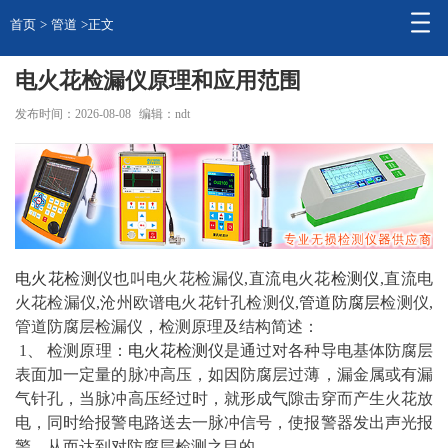
首页
>
管道
>正文
电火花检漏仪原理和应用范围
发布时间：2026-08-08
编辑：ndt
电火花
检测
仪也叫电火花检漏仪,直流电火花
检测仪
,直流电
火花检漏仪,沧州欧谱电火花针孔检测仪,
管道
防腐层
检测仪,
管道防腐层检漏仪，检测原理及结构简述：
1、 检测原理：
电火花检测仪
是通过对各种导电基体防腐层
表面加一定量的脉冲高压，如因防腐层过薄，漏金属或有漏
气针孔，当脉冲高压经过时，就形成气隙击穿而产生火花放
电，同时给报警电路送去一脉冲信号，使报警器发出声光报
警，从而达到对防腐层检测之目的。