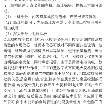
2、结构简述：该仪器由主机、高压探头、探极三大部分组
成。
（1）主机部分：内装有集成控制电器，声光报警装置等。
（2）高压枪部分：内装高压发生器，高压输出按钮开关和
引出线等。
（3）探头部分：毛刷探极
OUD3型数字式直流电火花检测仪是用于检测金属防腐
涂层
质量的专用仪器，使用本仪器可以对不同厚度的搪玻璃、玻
璃钢、环氧煤沥青和橡胶衬里等涂层，进行质量检测。当防
腐层有质量问题时，如出现针孔、气泡、和裂纹，仪器将发
出明亮的电火花，同时声音报警。由于是用蓄电池供电，故
特别适用于野外作业。 OUD3型数字式直流电火花检测仪是
检测金属表面绝缘覆层中肉眼看不到的针孔,气隙,裂纹等缺
陷的仪器,是金属贮罐,管道,搪瓷等金属表面防腐层检测的理
想仪器.当发现针孔时仪器产生火花和音响报警, 用途: ※广
泛应用于油,气田防腐绝缘厂,油建公司管道安装队,石油储罐
建设部门的防腐质量监理部门的质量技术监督; ※应用于燃
气公司,自来水公司的金属管道的防腐质量检测; ※造船厂,石