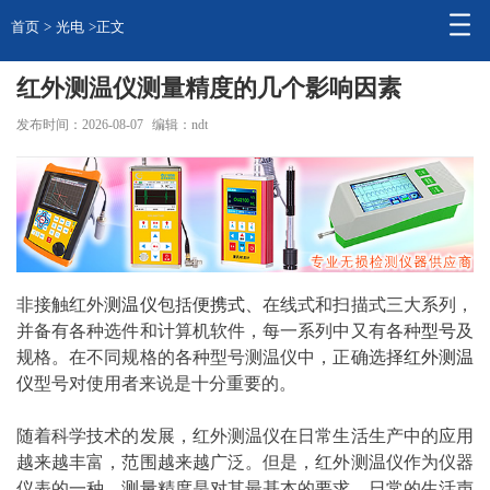
首页
>
光电
>正文
红外测温仪测量精度的几个影响因素
发布时间：2026-08-07
编辑：ndt
非接触红外
测温仪
包括
便携式
、在线式和扫描式三大系列，
并备有各种选件和计算机软件，每一系列中又有各种
型号
及
规格。在不同规格的各种型号测温仪中，正确选择
红外测温
仪
型号对使用者来说是十分重要的。
随着科学技术的发展，红外测温仪在日常生活生产中的应用
越来越丰富，范围越来越广泛。但是，红外测温仪作为仪器
仪表的一种，
测量
精度是对其最基本的要求。日常的生活声