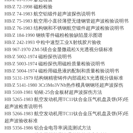
HB/Z 72-1998
磁粉
检验
HB/Z 74-1983 航空铝锻件超声波
探伤
说明书
HB/Z 75-1983 航空用小直径薄壁无缝
钢管
超声波检验说明书
HB/Z 76-1983 结构钢和不锈钢航空锻件超声波检验说明书
HB/Z 184-1990 钢铁零件磁粉检验缺陷显示图谱
HB/Z 242-1993 中粒中速型工业Χ射线胶片验收
HB 967-1970 ZM-5镁合金
显微
疏松Χ光透视分级标准
HB/Z 5002-1974 磁粉探伤说明书
HB/Z 5003-1974 磁粉探伤用磁粉质量检验说明书
HB/Z 5004-1974 磁粉用磁悬液的配制和质量检验说明书
HB 5131-1979 结构钢精密铸件内部疏松Χ光透视分级标准
HB/Z 5141-1980 3Cr3Mo3VNb热作
模具
钢钢坯超声波探伤
HB 5169-1981 铂铱-25合金板材超声波探伤方法
HB 5265-1983 航空发动机用TC11钛合金压气机盘及饼(环)坯
超声波检查说明书
HB 5266-1983 航空发动机用TC11钛合金压气机盘及饼(环)坯
超声波验收标准
HB 5356-1986 铝合金电导率
涡流
测试方法