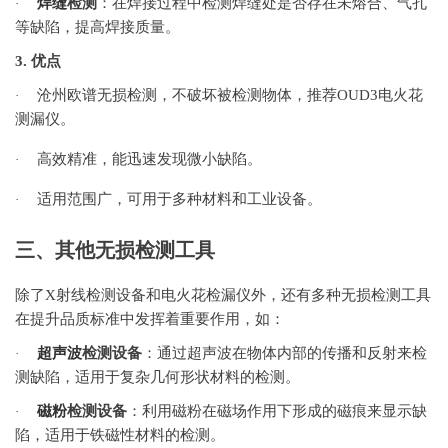
焊缝
检测
：在焊接过程中检测焊缝处是否存在未熔合、气孔
·
等缺陷，提高焊接质量。
3.
优点
沧州欧谱无损检测，不破坏被检测物体，推荐OUD3电火花
·
测漏仪。
高效精准，能迅速发现微小缺陷。
·
适用范围广，可用于多种材料和工业设备。
·
三、其他无损检测工具
除了X射线检测设备和电火花检漏仪外，还有多种无损检测工具
在提升品质标准中发挥着重要作用，如：
超声波
检测设备
：通过超声波在物体内部的传播和反射来检
·
测缺陷，适用于复杂几何形状材料的检测。
磁粉
检测设备
：利用磁粉在磁场作用下形成的磁痕来显示缺
·
陷，适用于铁磁性材料的检测。