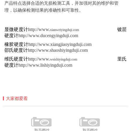
产品特点选择合适的无损检测工具，并加强对其的维护和管
理，以确保检测结果的准确性和可靠性。
显微硬度计
http://www.
镀层
xianweiyingduji.com
硬度计
http://www.ducengyingduji.com
橡胶硬度计
http://www.xiangjiaoyingduji.com
邵氏硬度计
http://www.shaoshiyingduji.com
维氏硬度计
http://www.
里氏
weishiyingduji.com
硬度计
http://www.lishiyingduji.com
大家都爱看