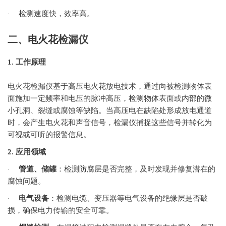
检测速度快，效率高。
·
二、
电火花
检漏仪
1.
工作原理
电火花检漏仪基于高压电火花放电技术，通过向被检测物体表
面施加一定频率和电压的脉冲高压，检测物体表面或内部的微
小孔洞、裂缝或腐蚀等缺陷。当高压电在缺陷处形成放电通道
时，会产生电火花和声音信号，检漏仪捕捉这些信号并转化为
可视或可听的报警信息。
2.
应用领域
管道
、储罐
：检测
防腐层
是否完整，及时发现并修复潜在的
·
腐蚀问题。
电气设备
：检测电缆、变压器等电气设备的绝缘层是否破
·
损，确保电力传输的安全可靠。