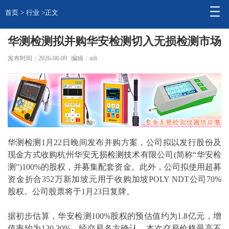
首页
>
行业
>正文
华测检测拟并购华安检测切入无损检测市场
发布时间：2026-08-09
编辑：ndt
华测
检测
1月22日晚间发布并购方案，公司拟以发行股份及
现金方式收购杭州华安
无损
检测技术
有限公司(简称“华安检
测”)100%的股权，并募集配套资金。此外，公司拟使用超募
资金折合352万新加坡元用于收购加坡POLY NDT公司70%
股权。公司股票将于1月23日复牌。
据初步估算，华安检测100%股权的预估值约为1.8亿元，增
值率约为120.30%。经交易各方确认，本次交易
价格
最高不