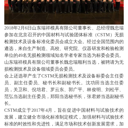
2018年2月6日
山东
瑞祥
模具
有限公司董事长、总经理魏忠瑞
参加在
北京
召开的中国材料与试验团体标准（CSTM）
无损
检测
技术及设备标准化委员会成立大会。经过全国范围内的
遴选，来自生产制造、高校、研究院、仪器研发和检验检测
单位的49名
无损检测
领域知名学者专家当选为标委会委员。
山东瑞祥模具有限公司董事长魏忠瑞顺利当选，被聘请为无
损
检测技术
及设备领域委员会委员。
会上还选举产生了CSTM无损检测技术及设备标委会主任委
员、副主任委员、秘书长和副秘书长。沈功田当选主任委
员，关卫和、倪培君、罗云东、郭广平、林俊明、刘松平、
范弘当选副主任委员，郑阳当选秘书长，张君娇当选副秘书
长。
CSTM成立于2017年4月，旨在促进中国材料与试验技术的
发展，建立健全市场化标准制定模式，加强材料与试验技术
标准的时效性和先进性，满足市场和技术创新发展需求，加