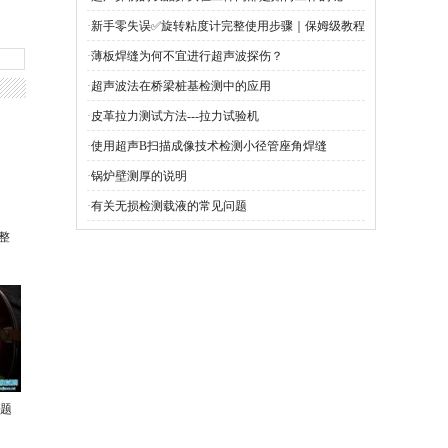
·
新手零失误✅旋转粘度计完整使用步骤｜保姆级教程
·
薄板焊缝为何不宜进行超声波探伤？
·
超声波法在桥梁桩基检测中的应用
·
皮革拉力测试方法---拉力试验机
·
使用超声B扫描成像技术检测小径管座角焊缝
·
锅炉壁测厚的说明
·
有关无损检测载液的常见问题
整
题