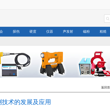
会
探伤
硬度
仪器
声发射
磁粉
粗糙
返回首
测技术的发展及应用