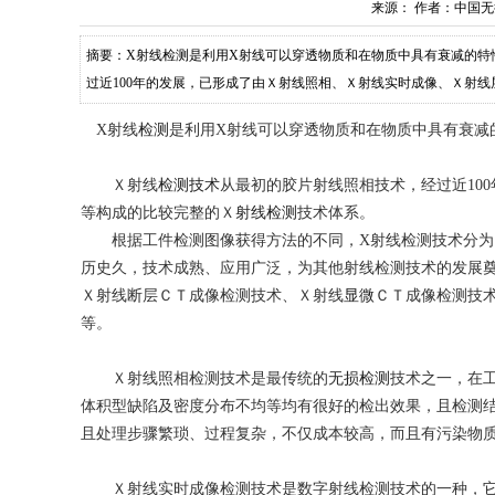
来源：
作者：中国无
摘要：X射线检测是利用X射线可以穿透物质和在物质中具有衰减的特
过近100年的发展，已形成了由Ｘ射线照相、Ｘ射线实时成像、Ｘ射
X射线
检测
是利用X射线可以穿透物质和在物质中具有衰减
Ｘ射线
检测技术
从最初的胶片射线照相技术，经过近10
等构成的比较完整的Ｘ
射线检测
技术体系。
根据工件检测图像获得方法的不同，X射线检测技术分为
历史久，技术成熟、应用广泛，为其他射线检测技术的发展
Ｘ射线断层ＣＴ成像检测技术、Ｘ射线
显微
ＣＴ成像检测技
等。
Ｘ射线照相检测技术是最传统的
无损检测
技术之一，在
体积型缺陷及密度分布不均等均有很好的检出效果，且检测
且处理步骤繁琐、过程复杂，不仅成本较高，而且有污染物
Ｘ射线实时成像检测技术是数字射线检测技术的一种，它