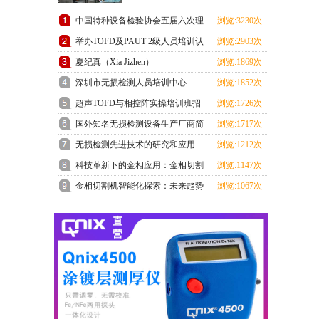
中国特种设备检验协会五届六次理
浏览:3230次
事会在上海成功召开
举办TOFD及PAUT 2级人员培训认
浏览:2903次
证班预报名通知
夏纪真（Xia Jizhen）
浏览:1869次
深圳市无损检测人员培训中心
浏览:1852次
ChSNDT3级培训考试顺利结束
超声TOFD与相控阵实操培训班招
浏览:1726次
生通知
国外知名无损检测设备生产厂商简
浏览:1717次
介
无损检测先进技术的研究和应用
浏览:1212次
科技革新下的金相应用：金相切割
浏览:1147次
机领跑未来
金相切割机智能化探索：未来趋势
浏览:1067次
展望