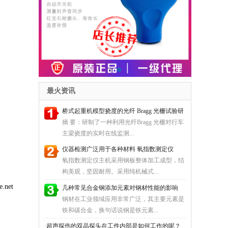
最火资讯
桥式起重机模型挠度的光纤 Bragg 光栅试验研
究
摘 要：研制了一种利用光纤Bragg 光栅对行车
主梁挠度的实时在线监测...
仪器检测广泛用于各种材料 氧指数测定仪
氧指数测定仪主机采用钢板整体加工成型，结
构美观，坚固耐用。采用纯机械式...
net
几种常见合金钢添加元素对钢材性能的影响
钢材在工业领域应用非常广泛，其主要元素是
铁和碳合金，换句话说钢是铁元素...
·
超声探伤的双晶探头在工件内部是如何工作的呢？