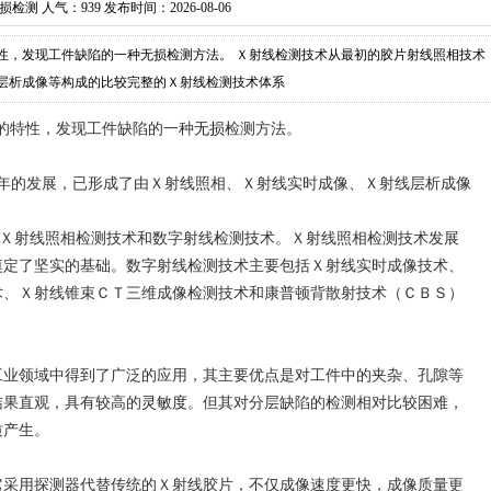
损检测 人气：
939 发布时间：2026-08-06
性，发现工件缺陷的一种无损检测方法。 Ｘ射线检测技术从最初的胶片射线照相技术
线层析成像等构成的比较完整的Ｘ射线检测技术体系
的特性，发现工件缺陷的一种
无损
检测方法。
0年的发展，已形成了由Ｘ射线照相、Ｘ射线实时成像、Ｘ射线层析成像
Ｘ射线照相检测技术和数字射线检测技术。Ｘ射线照相检测技术发展
奠定了坚实的基础。数字射线检测技术主要包括Ｘ射线实时成像技术、
术、Ｘ射线锥束ＣＴ三维成像检测技术和康普顿背散射技术（ＣＢＳ）
工业领域中得到了广泛的应用，其主要优点是对工件中的夹杂、孔隙等
结果直观，具有较高的
灵敏度
。但其对分层缺陷的检测相对比较困难，
质产生。
采用探测器代替传统的Ｘ射线胶片，不仅成像速度更快，成像质量更