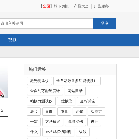
【
全国
】
城市切换
产品大全
广告服务
视频
热门标签
激光测厚仪
全自动数显多功能硬度计
全自动万能硬度计
网站目录
粘接力测试仪
l拉拔仪
金相试验
页
展会
界面
质量
调整
扫查方
干货
方法概述
焊缝探伤
进行
什么
金相试样切割机
纵波