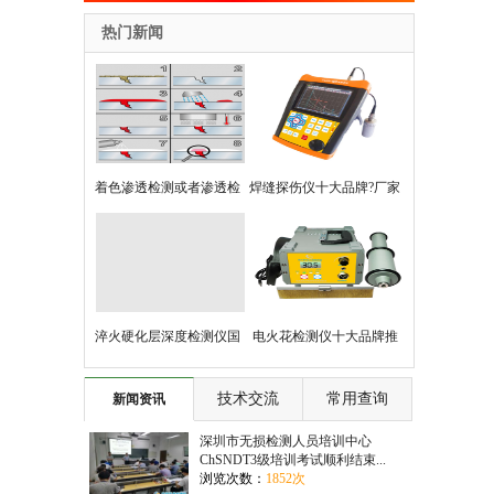
热门新闻
着色渗透检测或者渗透检
焊缝探伤仪十大品牌?厂家
测基本知识
+选型全攻略
淬火硬化层深度检测仪国
电火花检测仪十大品牌推
产与进口的对比性能
荐，助力精准检测与质量
技术交流
常用查询
新闻资讯
控制
深圳市无损检测人员培训中心
ChSNDT3级培训考试顺利结束...
浏览次数：
1852次