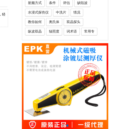
射频方式
条件
评估
缺陷波
水浸式探伤仪
中洗片
情况
，经
教你如何
奥氏体
双晶探头
纵波双晶
辐照度
词术语
常用专
钢厚度
玻璃钢厚度仪
铅笔硬度计
人员
定义
千分表
百分表