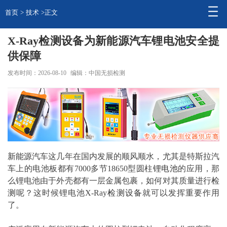
首页
>
技术
>正文
X-Ray检测设备为新能源汽车锂电池安全提
供保障
发布时间：2026-08-10
编辑：中国无损检测
新能源
汽车这几年在国内发展的顺风顺水，尤其是特斯拉汽
车上的电池板都有7000多节18650型圆柱
锂电池
的应用，那
么锂电池由于外壳都有一层金属包裹，如何对其质量进行
检
测
呢？这时候锂电池X-Ray
检测设备
就可以发挥重要作用
了。