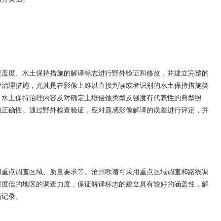
覆盖度、水土保持措施的解译标志进行野外验证和修改，并建立完整的
持治理措施，尤其是在影像上难以直接判读或者识别的水土保持措施类
、水土保持治理内容及对确定土壤侵蚀类型及强度有代表性的典型照
的正确性。通过野外检查验证，应对遥感影像解译的误差进行评定，并
和重点调查区域、质量要求等。沧州欧谱可采用重点区域调查和路线调
程度低的地区的调查力度，保证解译标志的建立具有较好的涵盖性，解
场记录。