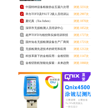
中国特种设备检验协会五届六次理
浏览:3231次
事会在上海成功召开
举办TOFD及PAUT 2级人员培训认
浏览:2907次
证班预报名通知
夏纪真（Xia Jizhen）
浏览:1870次
深圳市无损检测人员培训中心
浏览:1852次
ChSNDT3级培训考试顺利结束
超声TOFD与相控阵实操培训班招
浏览:1727次
生通知
国外知名无损检测设备生产厂商简
浏览:1721次
介
无损检测先进技术的研究和应用
浏览:1212次
科技革新下的金相应用：金相切割
浏览:1147次
机领跑未来
金相切割机智能化探索：未来趋势
浏览:1068次
展望