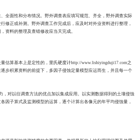
性、全面性和分布情况。野外调查表应填写规范、齐全，野外调查实际
进行修正或补测。野外调查工作完成后，应及时对外业资料进行整理，
间，资料的整理及查错修改应当天完成。
失量估算基本上是定性的，
里氏硬度计
http://www.lishiyingduji17.com之
在逐步积累资料的前提下，多因子侵蚀定量模型应运而生，并且每一个
算能力，对以往调查方法的优点加以集成应用。以实测数据得到的土壤侵蚀
过各因子算式及监测模型的运算，逐个计算出各像元的年平均侵蚀量，