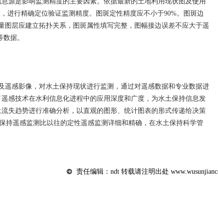
信息源是影响监测精度的主要因素。依据最新的土地利用现状图及
使用
查，进行精确定位验证监测精度。图斑定性精度应不小于90%。图斑边
量图层应建立拓扑关系，图斑属性填写完整，图幅接边误差不应大于遥
等数据。
件以及遥感影像，对水土保持现状进行监测，通过对遥感数据和专业数据进
了遥感技术在水利信息化进程中的应用深度和广度，为水土保持信息发
土流失趋势进行准确分析，以直观的图形、统计图表的形式传递给决策
土保持遥感监测比以往的定性遥感监测详细和精确，在水土保持科学管
责任编辑：ndt 转载请注明出处 www.wusunjiance.