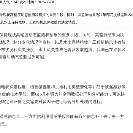
t 人气：
247 发布时间：2026-08-08
保持现状高精度动态监测和预报的重要手段。同时，其监测结果为决策部门提供监测区
以及水土保持植物、工程措施总体效益的演变情况。
土保持现状
高精度
动态监测和预报的重要手段。同时，其监测结果为决
化
情况
、林分变化情况等资料，以及水土保持植物、工程措施总体效益
分布状况和流失强度，水土流失造成危害及发展趋势。我国已在许多区
速调查与动态监测成为可能。
如地表裸露程度、植被覆盖度和土地利用类型变化等）易于被遥感影像
有效的技术手段。而GIS具有强大的空间数据处理和分析能力，可以快
侵蚀定量评价之类需要对多因子进行综合分析处理的过程。
加遥感信息量，一方面把利用遥感手段未能获取的信息补上去，另一方
信息。