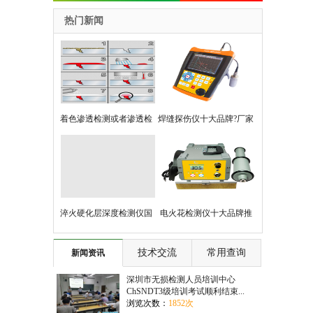
热门新闻
着色渗透检测或者渗透检
焊缝探伤仪十大品牌?厂家
测基本知识
+选型全攻略
淬火硬化层深度检测仪国
电火花检测仪十大品牌推
产与进口的对比性能
荐，助力精准检测与质量
技术交流
常用查询
新闻资讯
控制
深圳市无损检测人员培训中心
ChSNDT3级培训考试顺利结束...
浏览次数：
1852次