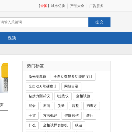
【
全国
】
城市切换
产品大全
广告服务
视频
热门标签
激光测厚仪
全自动数显多功能硬度计
全自动万能硬度计
网站目录
粘接力测试仪
l拉拔仪
金相试验
页
展会
界面
质量
调整
扫查方
干货
方法概述
焊缝探伤
进行
什么
金相试样切割机
纵波