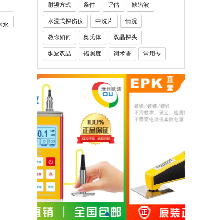
射频方式
条件
评估
缺陷波
水浸式探伤仪
中洗片
情况
内水
教你如何
奥氏体
双晶探头
纵波双晶
辐照度
词术语
常用专
钢厚度
玻璃钢厚度仪
铅笔硬度计
人员
定义
千分表
百分表