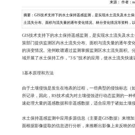
来源：
作者：nd
摘要：GIS技术支持下的水土保持遥感监测，是实现水土流失及水土
土流失分布、面积与流失量的逐年变化情况、林分变化情况等资料，
GIS技术支持下的水土保持遥感监测，是实现水土流失及水
策部门提供监测区内水土流失分布、面积与流失量的逐年变
的演变情况。
沧州
欧谱
通过监测掌握监测区水土流失面积、
域开展了水土保持工作，“3Ｓ”技术的应用，使水土流失快
1基本原理和
方法
由于土壤侵蚀是发生在地表的过程，一些典型的侵蚀标志（
所记录，因此，RS技术成为对土壤侵蚀进行动态监测的一种
速处理大量的遥感数据和非遥感数据，适合应用于诸如土壤
水土保持遥感监测中应用多源信息（主要是GIS数据）来增
面根据影像提取的信息进行分析，来推断出影像上未反映的