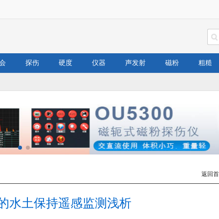
会
探伤
硬度
仪器
声发射
磁粉
粗糙
返回首
下的水土保持遥感监测浅析