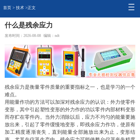
首页
>
技术
>正文
什么是残余应力
发布时间：2026-08-08
编辑：ndt
残余应力是衡量零件质量的重要指标之一，也是学习的一个
难点。
用能量作功的
方法
可以加深对残余应力的认识：外力使零件
变形，其中引起塑性变形的外力作的功以零件内部材料变形
而存贮在零件内。当外力消除以后，应力不均匀的能量要施
放出来，引起了零件缓慢地变形，即残余应力作功，使原有
加工精度逐渐丧失，直到能量全部施放出来为止，变形结
束。尤其在仪器生产中，残余应力可能使整台仪器丧失精度