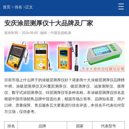
首页
>
排名
>正文
安庆涂层测厚仪十大品牌及厂家
发布时间：2026-08-08
编辑：中国无损检测
目前市场上什么牌子的
涂镀层测厚仪
好？请参阅十大
涂镀层测厚仪
品牌榜
中榜。
涂镀层测厚仪
又叫覆层
测厚仪
、
镀层测厚仪
、
油漆
测厚
仪、
膜厚
仪
、数字式
涂层
测厚仪、锌层测厚仪等多种名称。本
涂镀层测厚仪
排名是
根据中国市场销售品牌中筛选出来，根据市场占有率、品牌知名度、用户
口碑、质量保障、售后服务五大要素进行排名评选，本排名不代表任何官
方立场，仅供参考。
排名
品牌
国家
代表型号