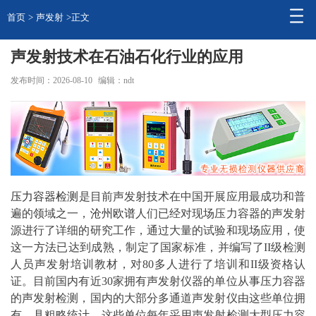
首页
>
声发射
>正文
声发射技术在石油石化行业的应用
发布时间：2026-08-10
编辑：ndt
压力容器
检测
是目前声发射技术在中国开展应用最成功和普
遍的领域之一，
沧州
欧谱
人们已经对现场压力容器的声发射
源进行了详细的研究工作，通过大量的试验和现场应用，使
这一
方法
已达到成熟，制定了国家标准，并编写了II级检测
人员声发射培训教材，对80多人进行了培训和II级资格认
证。目前国内有近30家拥有声发射仪器的单位从事压力容器
的声发射检测，国内的大部分多通道声发射仪由这些单位拥
有。具粗略统计，这些单位每年采用声发射检测大型压力容