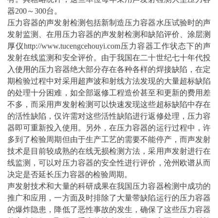
器200～300台。
压力容器的声发射检测包括新制造压力容器水压试验时的声
发射监测、在用压力容器的声发射检测和缺陷评价、
涂层测
厚仪
http://www.tucengcehouyi.com压力容器工作状态下的声
发射在线监测和安全评价。由于我国在二十世纪七十年代投
入
使用
的压力容器绝大部分存在各种各样的焊接缺陷，在定
期检验过程中对采用
超声波
和射线方法发现的大量超标缺陷
的处理十分困难，如全部返修工程造价甚至和更新的费用差
不多，而采用声发射检测可以快速发现这些超标缺陷中存在
的活性缺陷，仅许需对这些活性缺陷进行返修处理，压力容
器即可重新投入使用。另外，在压力容器的运行过程中，许
多到了检验周期但由于生产工艺的需要不能停产，而声发射
技术是目前较成熟的在线
无损
检测方法，采用声发射进行在
线监测，可以对压力容器的安全性进行评价，
沧州欧谱
从而
决定是否延长压力容器的检验周期。
声发射技术和大量的科研成果在我国压力容器检测中成功的
推广和应用，一方面及时排除了大量带缺陷运行的压力容器
的爆炸隐患，降低了恶性事故的发生，确保了这些压力容器