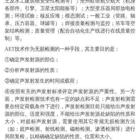
土及水工建筑物安全性检测等）；沧州欧谱航空航天（机身
各部件、引擎、卫星太阳能板等）；大型变压器局部放电检
测；环境试验；核反应堆；模态测试；一般工业（管路、轴
承、压力容器、球罐等）；焊接质量检测与监控；吊车等空
架结构检测；质量管理（配合自动化生产线进行在线质量控
制）等。
AET技术作为
无损检测
的一种手段，其主要目的是：
①确定声发射源的部位；
②分析声发射源的性质；
③确定声发射发生的时间或载荷；
④按照有关的声发射标准评定声发射源的严重性。另一方
面，声发射检测技术也有一定的缺点和不足：声发射检测需
要在特定荷载条件下进行，声发射检测目前只能给出声发射
源的部位、活度和强度，不能给出声发射源处缺陷的性质和
大小，对超标声发射源，需要使用其它常规无损检测方法
（如：超声检测、射线检测、
磁粉
检测、渗透检测等）进行
局部复检，以精确确定缺陷的性质、位置和大小。