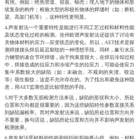
有用。例如：绝热管道、容器、蜗壳；埋入地下的物体和形
状复杂的构件；检验大型的和较长物体的
焊缝
时（如：桥机
梁、高架门机等），这种特性更明显。
4.声发射法一个重要特性是能进行不同工艺过程和材料性能
及状态变化过程的检测。沧州欧谱声发射法还提供了讨论有
关物体材料的应力—应变状态的变化。所以，AET技术是探
测焊接接头焊后延迟裂纹的一种理想手段。同样，象引水压
力
钢管
的凑合节环焊缝，由于拘束度很大，在焊后冷却过程
中，焊接造成的拉应力和冷缩产生的拉应力，可能会使应力
集中系数较大的缺陷（如：未融合、不规则的夹渣、咬边
等）萌生裂纹，这是不允许存在的。为了找出和避免这种隐
患，用AET监测也是比较理想的手段。
5.对于大多数无损检测方法来说，缺陷的形状和大小、所处
位置和方向都是很重要的，因为这些缺陷特性参数直接关系
到缺陷漏检率。而对声发射法来说，缺陷所处位置和方向并
不重要，换句话说，缺陷所处位置和方向并不影响声发射的
检测效果。
6.声发射法受材料的性能和组织的影响要小些。例如：材料