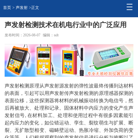
首页
>
声发射
>正文
声发射检测技术在机电行业中的广泛应用
发布时间：2026-08-07
编辑：ndt
声发射
检测
原理从声发射源发射的弹性波最终传播到达材料
的表面，引起可以用声发射传声发射检测的原理感器探测的
表面位移，这些探测器将材料的机械振动转换为电信号，然
后再被放大、处理和记录。固体材料中内应力的变化产生声
发射信号, 在材料加工、处理和使用过程中有很多因素能引
起内应力的变化，如位错运动、孪生、裂纹萌生与扩展、断
裂、无扩散型相变、磁畴壁运动、热胀冷缩、外加负荷的变
化等等。人们根据观察到的声发射信号进行分析与推断以了