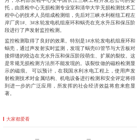
月，水利部质检中心受中国长江三峡工程开发总公司的委
托，由质检中心无损检测专业室和清华大学无损检测技术工
程中心的技术人员组成检测组，先后对三峡水利枢纽工程左
岸厂房1#、3#水轮发电机组座环和蜗壳在充水升压和保压阶
段进行了声发射监控检测。
监控检测取得了良好的效果。特别是1#水轮发电机组座环和
蜗壳，通过声发射实时监测，发现了蜗壳03管节与大舌板对
接焊缝的咬边在充水升压和保压阶段萌生、扩展的裂纹。这
是常规无损检测方法所不能发现的。该裂纹做的磁粉检测显
示的磁痕。 可以预计，在我国水利水电工程上，使用声发
射检测技术对金属结构、机电设备进行检测和安全评定将得
到进一步的广泛应用，所发挥的社会经济效益将愈来愈显
著。
大家都爱看