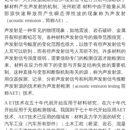
解材料产生声发射的机制。沧州欧谱 材料中由于能量从局
部源快速释放而产生瞬态弹性波的现象称为声发射
（acoustic emission，简称AE）。
声发射是一种常见的物理现象，如地震波、岩石破碎、金属
开裂和折断铅芯等。各种材料声发射信号的频率范围很宽，
声发射信号幅度的变化范围也很大，以致于有些声发射信号
人耳可以听到，而有些声发射信号人耳听不到。许多材料的
声发射信号强度很弱，需要借助专门的
检测仪
器才能检测出
来。材料在应力作用下的变形与开裂是结构失效的重要机
制。这种直接与变形和断裂机制有关的源，称为声发射源。
用仪器探测、记录、分析声发射信号和利用声发射信号推断
声发射源的技术称为声发射检测（acoustic emission testing 简
称AET）技术。
A ET技术在五十年代就开始应用于材料研究。在六十年代
开始应用于
无损
检测领域。我国则于七十年代开始应用AET
技术。AET技术已应用的领域有：材料及力学方面的研究；
汽车工业（汽车所有部件）；土木工程（桥梁、岩石、混凝