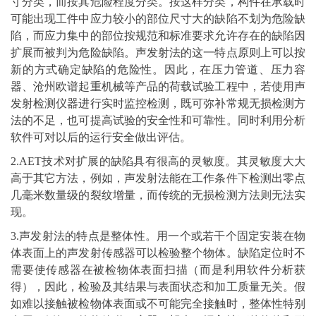
寸分类，而按其危险程度分类。按这样分类，构件在承载时
可能出现工件中应力较小的部位尺寸大的缺陷不划为危险缺
陷，而应力集中的部位按规范和标准要求允许存在的缺陷因
扩展而被判为危险缺陷。声发射法的这一特点原则上可以按
新的方式确定缺陷的危险性。因此，在压力
管道
、压力容
器、沧州欧谱起重机械等产品的荷载试验工程中，若使用声
发射检测仪器进行实时监控检测，既可弥补常规无损检测方
法的不足，也可提高试验的安全性和可靠性。同时利用分析
软件可对以后的运行安全做出评估。
2.AET技术对扩展的缺陷具有很高的灵敏度。其灵敏度大大
高于其它方法，例如，声发射法能在工作条件下检测出零点
几毫米数量级的裂纹增量，而传统的无损检测方法则无法实
现。
3.声发射法的特点是整体性。用一个或若干个固定安装在物
体表面上的声发射传感器可以检验整个物体。缺陷定位时不
需要使传感器在被检物体表面扫描（而是利用软件分析获
得），因此，检验及其结果与表面状态和加工质量无关。假
如难以接触被检物体表面或不可能完全接触时，整体性特别