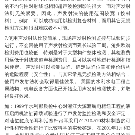
的不均匀性对射线照相和
超声波
检测影响很大，而对声发射
法则无关紧要。因此，声发射法的使用范围较宽（按材
料）。例如，可以成功地用以检测复合材料，而用其它无损
检测方法则很困难或者不可能。
7.使用声发射法比较简单，现场声发射检测监控与试验同步
进行，不会因使用了声发射检测而延长试验工期。沧州欧谱
检测费用也较低，特别是对于大型构件整体检测，其检测费
用远低于射线或超声检测费用。且可以实时地进行检测和结
果评定。 声发射可以检测缺陷、确定缺陷位置和评价结构
的危险程度（安全性）。与其它常规无损检测方法相结合，
使用声发射法将会取得最佳效果。 我国的水利水电工程金
属结构、机电设备方面也已开始应用声发射检测技术，并取
得良好效果。
如：1999年水利部质检中心对湘江大源渡航电枢纽工程的液
压启闭机油缸荷载试验进行了声发射监控检测和安全评定，
对油缸缸底吊耳和活塞杆吊耳采用ZG310-570材料制造的可
行性和安全性进行了比较科学的实验鉴定。在2001年1月和3