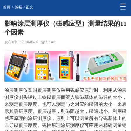
首页
>
涂层
>正文
影响涂层测厚仪（磁感应型）测量结果的11
个因素
发布时间：2026-08-07
编辑：ndt
涂层
测厚仪
又叫
覆层测厚仪
采用
磁感应
原理时，利用从
涂层
测厚仪
测头经过非铁磁覆层而流入铁磁基体的磁通的大小，
来测定覆层厚度。也可以测定与之对应的磁阻的大小，来表
示其覆层厚度。覆层越厚，则磁阻越大，磁通越小。利用磁
感应原理的涂层
测厚
仪，原则上可以测量所有导磁基体上的
非导磁覆层厚度。磁性原理涂层测厚仪可应用来精确测量钢