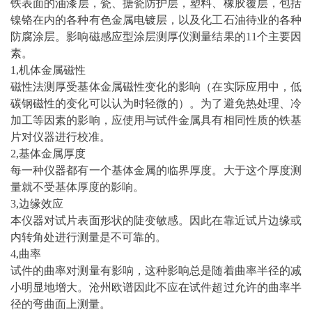
铁表面的
油漆
层，瓷、搪瓷防护层，塑料、橡胶覆层，包括
镍铬在内的各种有色金属电
镀层
，以及化工石油待业的各种
防腐涂层。影响磁感应型涂层测厚仪测量结果的11个主要因
素。
1,机体金属磁性
磁性法测厚受基体金属磁性变化的影响（在实际应用中，低
碳钢磁性的变化可以认为时轻微的）。为了避免热处理、冷
加工等因素的影响，应使用与试件金属具有相同性质的铁基
片对仪器进行校准。
2,基体金属厚度
每一种仪器都有一个基体金属的临界厚度。大于这个厚度测
量就不受基体厚度的影响。
3,边缘效应
本仪器对试片表面形状的陡变敏感。因此在靠近试片边缘或
内转角处进行测量是不可靠的。
4,曲率
试件的曲率对测量有影响，这种影响总是随着曲率半径的减
小明显地增大。沧州欧谱因此不应在试件超过允许的曲率半
径的弯曲面上测量。