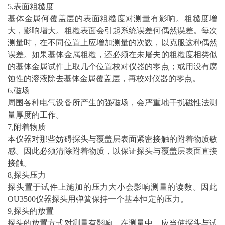
5,表面
粗糙度
基体金属何覆盖层的表面粗糙度对测量有影响。粗糙度增
大，影响增大。粗糙表面会引起系统误差何偶然误差。每次
测量时，在不同位置上应增加测量的次数，以克服这种偶然
误差。如果基体金属粗糙，还必须在未屠夫的粗糙度相类似
的基体金属试件上取几个位置校对仪器的零点；或用没有腐
蚀性的溶液除去基体金属覆盖层，再校对仪器的零点。
6,磁场
周围各种电气设备所产生的强磁场，会严重地干扰磁性法测
量厚度的工作。
7,附着物质
本仪器对那些妨碍探头与覆盖层表面紧密接触的附着物质敏
感。因此必须清除附着物质，以保证探头与覆盖层表面直接
接触。
8,探头压力
探头置于试件上施加的压力大小会影响测量的读数。因此
OU3500仪器探头用弹簧保持一个基本恒定的压力。
9,探头的放置
探头的放置方式对测量有影响。在测量中，应当使探头与试