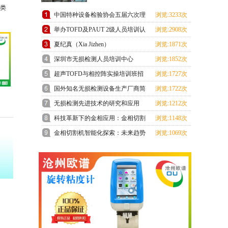
类
中国特种设备检验协会五届六次理
浏览:3233次
事会在上海成功召开
举办TOFD及PAUT 2级人员培训认
浏览:2908次
证班预报名通知
夏纪真（Xia Jizhen）
浏览:1871次
深圳市无损检测人员培训中心
浏览:1852次
ChSNDT3级培训考试顺利结束
超声TOFD与相控阵实操培训班招
浏览:1727次
生通知
国外知名无损检测设备生产厂商简
浏览:1722次
介
无损检测先进技术的研究和应用
浏览:1212次
科技革新下的金相应用：金相切割
浏览:1148次
机领跑未来
金相切割机智能化探索：未来趋势
浏览:1069次
展望