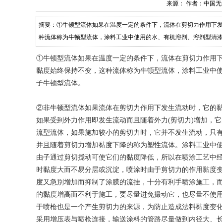
来源：
作者：中国无
摘要：①牛顿型流体如果在温度一定的条件下，流体在剪切力作用下
种流体称为牛顿型流体，涂料工业中使用的水、有机溶剂、溶剂型清漆
①牛顿型流体如果在温度一定的
条件
下，流体在剪切力作用
黏度始终保持不变，这种流体称为牛顿型流体，涂料工业中
子牛顿型流体。
②
非牛顿
型流体如果流体在剪切力作用下发生流动时，它的
如果受到外力作用即发生流动而且随着外力(剪切力)増加，
流型流体，如果施加较小的剪切力时，它并不发生流动，只有
并且随着剪切力增加黏度下降的称为塑性流体。涂料工业中
由子通过剪切搅动可使它们的黏度降低，所以在喷涂工艺中
时黏度大而不易分层或沉淀，喷涂时由于剪切力的作用黏度
度又急別增加而抑制了涂膜的流挂，十分有利手喷涂施工，
的黏度增高而不利于施工，要尽量进免撮动它，也尽量不使
于喷枪也是一个产生剪切力的来源，为防止造成法料黏度变
采用增压表与喷枪连接，输送涂料的管路尽量做到内径大、