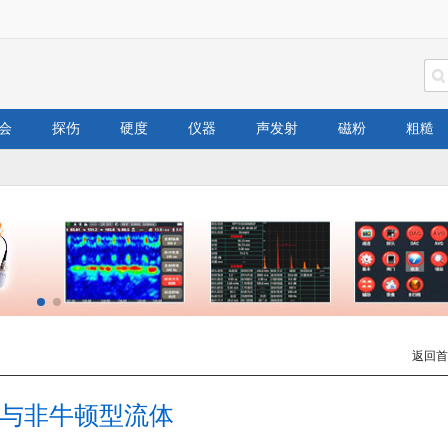
会
探伤
硬度
仪器
声发射
磁粉
粗糙
返回首
与非牛顿型流体