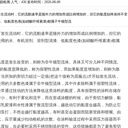
损检测 人气：
430 发布时间：2026-08-09
发生流动时，它的流動速率是随外力的增加而成比例增加的，但它的黏度始终保持不变
、低黏度色漆(如硝酸纤维素漆)都属子牛顿型流
下发生流动时，它的流動速率是随外力的增加而成比例增加的，但它的
使用
的水、有机溶剂、溶剂型清漆、低黏度色漆(如硝酸纤维素漆)都属
黏度是发生改变的，则称为非牛顿型流体。具体又可分儿种不同
情况
。
它的黏度是降低的，称为假塑性流体，而如果黏度是增加的，则称为胀
当所加的剪切力組过一定值(把这个值称为屈服点)才开始发生流动，
使用的大多数色漆属于非牛顿型流体，其中许多除料属于假塑性流体，
经常通过技动的
方法
来降低这类涂料的黏度，具有假塑性的涂料在储存
变小，有利于雾化和流平，而在形成涂艘的时候，由于剪切力解除，黏
而乳胶漆和水性漆属于胀流型流体，越批动它的黏度会越高，为防止它
用泵打，不然会越打黏度越高，有时甚至会凝固而阻塞管路和喷嘴。由
化，应尽量减少扣动枪机的次数。在涂料输送过程中采用
压力容器
而不
长度短，在必要时采用不锈領制造的管件。这些措施都是为了避免剪切