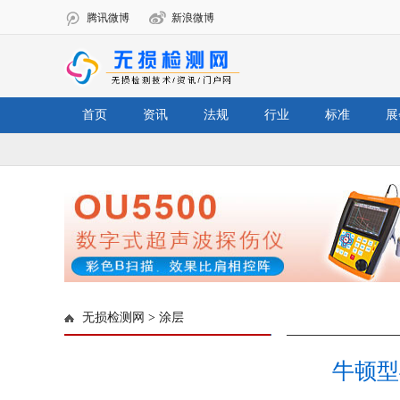
腾讯微博
新浪微博
首页
资讯
法规
行业
标准
展
无损检测网
>
涂层
牛顿型