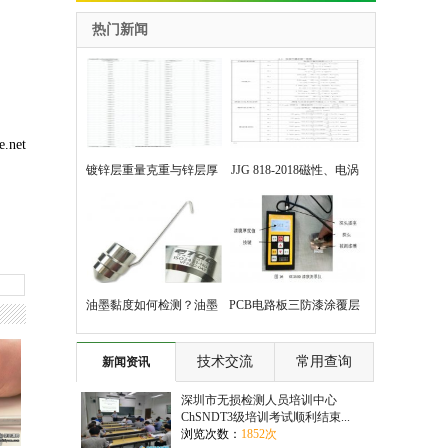
热门新闻
net
镀锌层重量克重与锌层厚
JJG 818-2018磁性、电涡
度的对照表
流式覆层厚度测量仪检定
规程
油墨黏度如何检测？油墨
PCB电路板三防漆涂覆层
粘度测试方法说明
测量方法
技术交流
常用查询
新闻资讯
深圳市无损检测人员培训中心
ChSNDT3级培训考试顺利结束...
浏览次数：
1852次