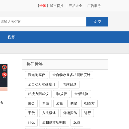
【
全国
】
城市切换
产品大全
广告服务
视频
热门标签
激光测厚仪
全自动数显多功能硬度计
全自动万能硬度计
网站目录
粘接力测试仪
l拉拔仪
金相试验
页
展会
界面
质量
调整
扫查方
干货
方法概述
焊缝探伤
进行
什么
金相试样切割机
纵波