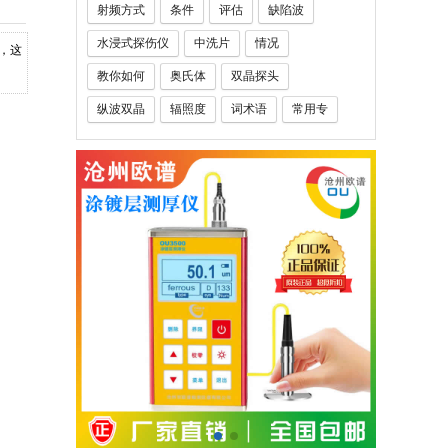
射频方式
条件
评估
缺陷波
水浸式探伤仪
中洗片
情况
，这
教你如何
奥氏体
双晶探头
纵波双晶
辐照度
词术语
常用专
钢厚度
玻璃钢厚度仪
铅笔硬度计
人员
定义
千分表
百分表