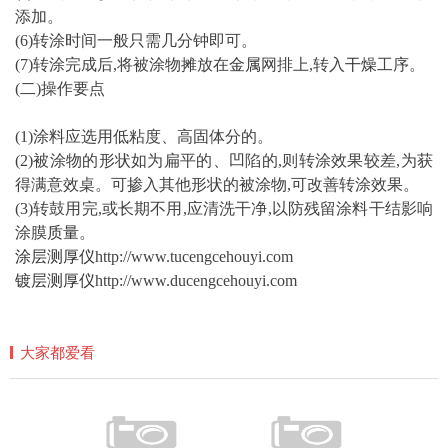
添加。
(6)转涂时间一般只需几分钟即可。
(7)转涂完成后,将被涂物摊放在
金属
网排上,转入
干燥
工序。
(二)操作要点
(1)涂料应选用低粘度、高固体分的。
(2)被涂物的形状如为扁平的、凹陷的,则转涂效果较差,为获
得满意效桌。可掺入其他形状的被涂物,可改善转涂效果。
(3)转鼓用完,或长期不用,应清洗干净,以防残留涂料干结影响
涂膜
质量
。
涂层测厚仪
http://www.tucengcehouyi.com
镀层测厚仪
http://www.ducengcehouyi.com
大家都爱看