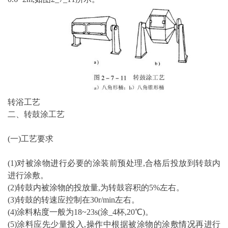
转浴工艺
二、转鼓涂工艺
(一)工艺要求
(1)对被涂物
进行
必要的涂装前预处理,合格后投放到转鼓内
进行涂敷。
(2)转鼓内被涂物的投放量,为转鼓容积的5%左右。
(3)转鼓的转速应控制在30r/min左右。
(4)涂料
粘度
一般为18~23s(涂_4杯,20℃)。
(5)涂料应先少量投入,
操作
中根据被涂物的涂敷
情况
再进行