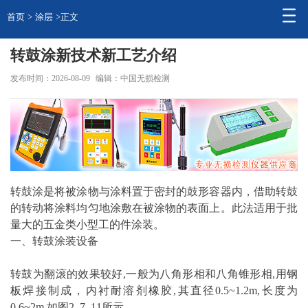
首页
>
涂层
>正文
转鼓涂新技术新工艺介绍
发布时间：2026-08-09
编辑：中国无损检测
转鼓涂是将被涂物与涂料置于密封的鼓形容器内，借助转鼓
的转动将涂料均匀地涂敷在被涂物的
表面
上。此法适用于批
量大的五金类小型工的件涂装。
一、转鼓涂装设备
转鼓为翻滚的效果较好,一般为八角形相和八角锥形相,用
钢
板
焊接制成，内衬耐溶剂橡胶,其直径0.5~1.2m,长度为
0.6~2m,如图2_7_11所示。