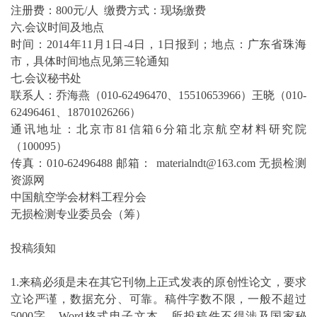
注册费：800元/人 缴费方式：现场缴费
六.会议时间及地点
时间：2014年11月1日-4日，1日报到；地点：
广东
省
珠海
市，具体时间地点见第三轮通知
七.会议秘书处
联系人：乔海燕（010-62496470、15510653966）王晓（010-
62496461、18701026266）
通讯地址：
北京
市81信箱6分箱北京航空材料研究院
（100095）
传真：010-62496488 邮箱： materialndt@163.com 无损检测
资源网
中国航空学会材料工程分会
无损检测专业委员会（筹）
投稿须知
1.来稿必须是未在其它刊物上正式发表的原创性论文，要求
立论严谨，数据充分、可靠。稿件字数不限，一般不超过
5000字，Word格式电子文本。所投稿件不得涉及国家秘