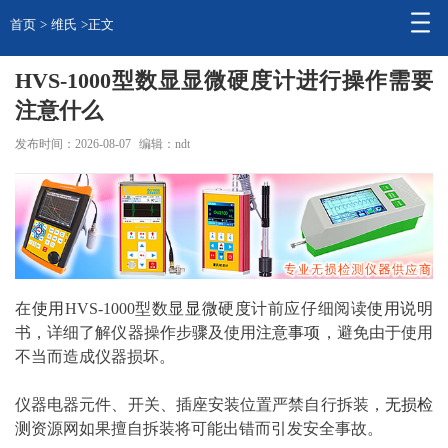
首页
>
维氏
>正文
HVS-1000型数显显微硬度计进行操作需要
注意什么
发布时间：2026-08-07
编辑：ndt
在
使用
HVS-1000型数显
显微
硬度
计前应仔细阅读
使用说明
书，详细了解仪器操作步骤及使用
注意事项
，避免由于使用
不当而造成仪器损坏。
仪器电器元件、开关、插座安装位置严禁自行拆装，
无损
检
测
资源网如果擅自拆装将可能出错而引发安全事故。