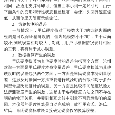
相同，故通用支撑环即可。但当曲率小到一定尺寸时，由于
平面条件的变形和弹性状态相差显著，会使冲头回弹速度偏
低，从而使里氏硬度示值偏低。
2、齿轮
检测
的误差
一般情况下，里氏硬度仪对于模数大于7的齿轮齿面的
检测是可以保证精确度的，但齿轮模数小于7时，由于齿面
较小;测试误差相对较大，对此，用户可根据情况设计相应
的工装，将有利于减小误差。
3、数据换算产生的误差
里氏硬度换算为其他硬度时的误差包括两个方面，沧州
欧谱一方面是里氏硬度本身测量误差，里氏硬度换算为其他
硬度时的误差包括两个方面，一方面是里氏硬度本身测量误
差，这涉及到按同一方法重复进行试验时的分散和对于多台
同型号
里氏硬度计
的误差。另一方面是比较不同硬度试验方
法所测硬度产生的误差，这是由于各种硬度方法之间不存在
明确的物理关系，并受到相互比较中测量不可靠性影响的原
因。本仪器的硬度换算是自动完成的，故可用
布氏
、
洛氏
、
维氏
、
肖氏
硬度标准块直接确定硬度仪的换算误差。