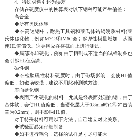
4、特殊材料引起为误差
存储在硬度仪中的换算表对以下钢种可能产生偏差：
高合金
◆所有奥氏体钢
◆在高速钢中，耐热工具钢和莱氏体铬钢硬质材料(莱
氏体碳化物，例如M7C3和M6C会引起弹性模量增加，从而
使HL值偏低。这类钢应在横截面上进行测试。
◆局部冷却硬化，例如由于切割或不适当的试样制备也
会引起HL值偏高。
磁性钢
◆在检验磁性材料硬度时，由于磁场影响，会使HL值
偏低，如磁场较强，建议不用此种测试方法。
表面硬化钢
◆表面产生硬化的材料，尤其是经表面处理的钢，由于
基体软，会使HL值偏低，当硬化层大于0.8mm时(C型冲击装
置为0.2mm)，则不影响HL值。
对于特殊材料可用以下方法，自己建立对比关系。
◆试验面必须仔细制备
◆如不进行耦合，选择的试样足寸尽可能大