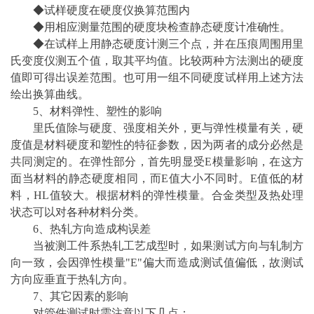
◆试样硬度在硬度仪换算范围内
◆用相应测量范围的硬度块检查静态硬度计准确性。
◆在试样上用静态硬度计测三个点，并在压痕周围用里
氏变度仪测五个值，取其平均值。比较两种方法测出的硬度
值即可得出误差范围。也可用一组不同硬度试样用上述方法
绘出换算曲线。
5、材料弹性、塑性的影响
里氏值除与硬度、强度相关外，更与弹性模量有关，硬
度值是材料硬度和塑性的特征参数，因为两者的成分必然是
共同测定的。在弹性部分，首先明显受E模量影响，在这方
面当材料的静态硬度相同，而E值大小不同时。E值低的材
料，HL值较大。根据材料的弹性模量。合金类型及热处理
状态可以对各种材料分类。
6、热轧方向造成构误差
当被测工件系热轧工艺成型时，如果测试方向与轧制方
向一致，会因弹性模量"E"偏大而造成测试值偏低，故测试
方向应垂直于热轧方向。
7、其它因素的影响
对管件测试时需注意以下几点：