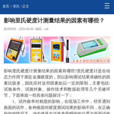
首页
>
里氏
>正文
影响里氏硬度计测量结果的因素有哪些？
发布时间：2026-08-08
编辑：ndt
影响
里氏
硬度
计测量结果的因素有哪些?里氏
硬度计
是在动
态力作用下测定金属硬度的，所以影响测试结果准确性的因
素比较多，因此应对这些因素如以一定的限制，主要包括:
试验条件、试验对象、操作技术和数据处理等几个关健环
节，下面将就一些具体问题探讨一下：
1、试件曲率对精度的影响，在现场工作中，经常遇到
曲面的试件，各种曲面对硬度测试结果的影响不同，在正确
操作的情况下，冲击体落在试件表面瞬间的位置与平面试件