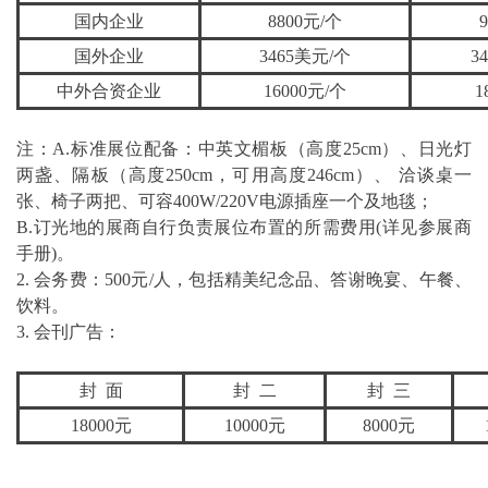
国内企业
8800元/个
国外企业
3465美元/个
3
中外合资企业
16000元/个
1
注：A.标准展位配备：中英文楣板（高度25cm）、日光灯
两盏、隔板（高度250cm，可用高度246cm）、 洽谈桌一
张、椅子两把、可容400W/220V电源插座一个及地毯；
B.订光地的展商自行负责展位布置的所需费用(详见参展商
手册)。
2. 会务费：500元/人，包括精美纪念品、答谢晚宴、午餐、
饮料。
3. 会刊广告：
封 面
封 二
封 三
18000元
10000元
8000元