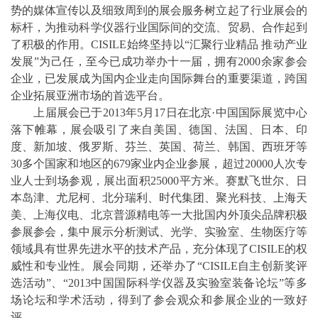
势的媒体宣传以及细致周到的展会服务树立起了行业展会的
标杆，为推动科学仪器行业国际间的交流、贸易、合作起到
了积极的作用。CISILE始终坚持以“汇聚行业精品 推动产业
发展”为己任，至今已成功举办十一届，拥有2000余家参会
企业，已发展成为国内企业走向国际舞台的重要渠道，跨国
企业拓展亚洲市场的首选平台。
上届展会已于2013年5月17日在
北京
·中国国际展览中心
落下帷幕，展会吸引了来自美国、德国、法国、日本、印
度、新加坡、俄罗斯、芬兰、英国、荷兰、韩国、西班牙等
30多个国家和地区的679家业内企业参展，超过20000人次专
业人士到场参观，展出面积25000平方米。赛默飞世尔、日
本岛津、尤尼柯、北分瑞利、时代集团、聚光科技、
上海
天
美、上海仪电、北京普源精电等一大批国内外顶尖品牌积极
参展参会，集中展示分析测试、光学、实验室、生物医疗等
领域具有世界先进水平的技术产品，充分体现了CISILE的权
威性和专业性。展会同期，还举办了“CISILE自主创新奖评
选活动”、“2013中国国际科学仪器及实验室装备论坛”等多
场论坛和学术活动，得到了参会观众和参展企业的一致好
评。