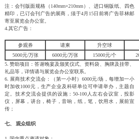
注：会刊版面规格（140mm×210mm）、进口铜版纸、四色
精印，已订会刊广告的展商，须于4月15日前将广告菲林邮
寄至展览会办公室。
4.其它广告：
参观券
请柬
升空球
5000元/万张
6000元/万张
15000元/个
2
5. 赞助项目：答谢晚宴及颁奖仪式、资料袋、胸牌及挂带、
礼品等，详情请与展览会办公室联系。
6. 展商技术交流会：（第一小时）6000元/场，每增加一小
时加收1000元，生产企业及科研单位可申请举办，主题自
定。技术交流会提供的设施：50-100人左右会议室，投影
仪，屏幕，讲台，椅子，音响，纸，笔，饮用水，展前宣
传；
七、 观众组织
1. 国内重点邀请对象：