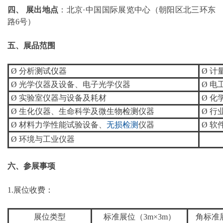
四、 展出地点
：北京·中国国际展览中心（朝阳区北三环东
路6号）
五、展品范围
Ø 分析
测试仪
器
Ø 计
Ø 光学仪器及设备、电子光学仪器
Ø 电
Ø 实验室仪器与设备及耗材
Ø 
Ø 生化仪器、生命科学及微生物
检测
仪器
Ø 行
Ø 材料力学性能试验设备、
无损检测
仪器
Ø 
Ø 环境与工业仪器
六、参展事项
1.展位收费：
展位类型
标准展位（3m×3m）
角标准展