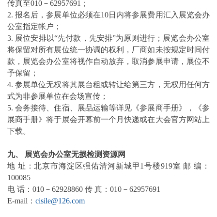
传真至010－62957691；
2. 报名后，参展单位必须在10日内将参展费用汇入展览会办
公室指定帐户；
3. 展位安排以“先付款，先安排”为原则进行；展览会办公室
将保留对所有展位统一协调的权利，厂商如未按规定时间付
款，展览会办公室将视作自动放弃，取消参展申请，展位不
予保留；
4. 参展单位无权将其展台租或转让给第三方，无权用任何方
式为非参展单位在会场宣传；
5. 会务接待、住宿、展品运输等详见《参展商手册》，《参
展商手册》将于展会开幕前一个月快递或在大会官方网站上
下载。
九、 展览会办公室
无损
检测资源网
地 址：北京市海淀区强佑
清河
新城甲1号楼919室 邮 编：
100085
电 话：010－62928860 传 真：010－62957691
E-mail：
cisile@126.com