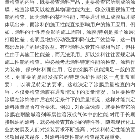
量检查的内容，既要检查涂料产品，更要检查它所制成的涂
膜，检查涂膜又以检查其物理性能为主。③必须重视施工性
能的检査。因为涂料的某些性能，需要通过施工成膜后才能
体现出来，而涂料的施工性能直接影响用户的施工应用。例
如，涂料的干性差会影响施工周期，涂膜(特别是腻子
涂层
)
打磨性差，会明显增加劳动强度和降低生产效益等，这一切
都涉及用户的经济效益。有些涂料尽管其性能相当好，但往
往由于其施工性能差，而无法采用。所以涂料往往要规定其
施工性能的检查。④必须考虑涂料特定性能的检査。涂料作
为装饰、保护材料而使用，它的涂膜不仅能满足一般的要
求，更重要的是能发挥它的特定保护性能(这一点非常重
要〉，以满足特定的要求。这就决定了涂膜质量检查的内
容，不仅要检査涂膜在通常情况下的质量情况，而且要检查
涂膜在涂饰物件后在特定条件下的质量情况，这样才能判定
涂料质量是否符合要求。例如，对耐腐蚀漆，就要检查它的
涂膜在耐酸碱溶剂等腐蚀溶液或气体中的性能;对用于长期
接触油的涂料，就必须检査其耐油的特性等。随着现代化工
业的发展及人们对涂装要求不断提高，对涂料特定性能的要
求项目越来越多，对涂料特定性能的检查越来越重要。