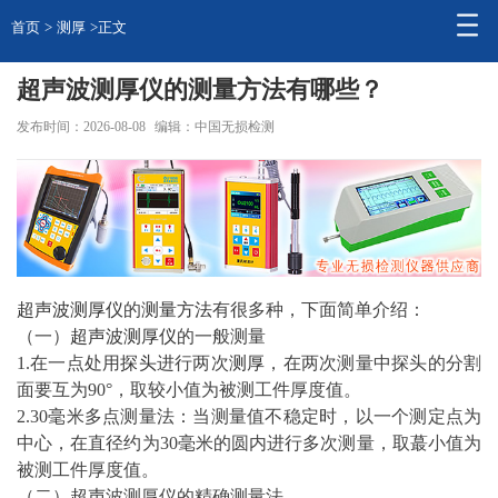
首页
>
测厚
>正文
超声波测厚仪的测量方法有哪些？
发布时间：2026-08-08
编辑：中国无损检测
超声波
测厚仪
的
测量
方法
有很多种，下面简单介绍：
（一）
超声波测厚仪
的一般测量
1.在一点处用
探头
进行两次
测厚
，在两次测量中探头的分割
面要互为90°，取较小值为被测工件厚度值。
2.30毫米多点测量法：当测量值不稳定时，以一个测定点为
中心，在直径约为30毫米的圆内进行多次测量，取蕞小值为
被测工件厚度值。
（二）
超声
波测厚仪的精确测量法