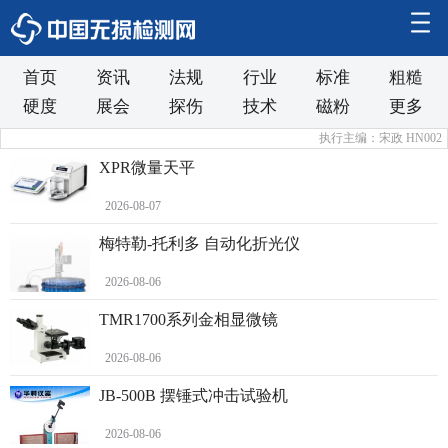
首页
资讯
法规
行业
标准
粗糙
硬度
展会
探伤
技术
磁粉
更多
执行主编：宋政 HN002
XPR微量天平
2026-08-07
梅特勒-托利多 自动化折光仪
2026-08-06
TMR1700系列金相显微镜
2026-08-06
JB-500B 摆锤式冲击试验机
2026-08-06