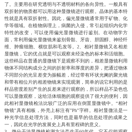
了。主要用在研究透明与不透明材料的各向异性。一般具有
双折射的物质都可以用这种显微镜进行观察。晶体的基本特
性就是具有双折射性。因此，偏光显微镜通常用于矿物、化
学等领域。在植物病理上，病菌的入侵，常引起组织内化学
特性的改变，可以使用偏光显微镜进行鉴别。在动物学方
面，常利用偏光显微镜来鉴别骨骷、牙齿、胆固醇、神经纤
维、肿瘤细胞、横纹肌和毛发等。2、相衬显微镜又名相差
显微镜，它的优点就是可以观察未经染色的标本和活细胞。
这些样品在普通的显微镜下是观察不到的，相差显微镜利用
物体不同结构成分之间的折射率和厚度的差异，把通过物体
不同部分的光呈差变为振幅差，经过带有环状光阑的聚光镜
和带有相位片的相差物镜来实现观测，简单的说它利用的是
样品密度差别产生的反差来进行观察的，所以样品不染色也
可以显微观察，这给活体细胞的观察提供了很大的便利，因
此相衬显微镜检法比较广泛的应用在倒置显微镜中。“相衬
物镜”具有相板，外壳上标注有”Ph”字样。相衬显微法是一
种光学信息处理
方法
，同时也是最早的信息处理的成果之
一，因此在光学的发展史上具有里程碑的意义。
3、微分干涉显微镜检测方法产生于60年代，它不仅能观察