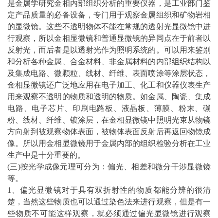
是金属学研究金相内部组织分析的重要仪器，是工业部门鉴
定产品质量的必备设备，专门用于观察金属组织和矿物岩相
的显微镜。这些不透明物体不能在常规的透射光显微镜中进
行观察，所以金相显微镜和普通显微镜的异同点在于前者以
反射光，而后者是以透射光作为照明系统的。可以用来鉴别
和分析各种金属、合金材料、非金属材料的内部组织结构以
及集成电路、微颗粒、线材、纤维、表面喷涂等
涂层
状态，
金相显微镜还广泛地应用在电子加工、化工和仪器仪表生产
用来观察不透明的物质和透明的物质。如金属、陶瓷、集成
电路、电子芯片、印刷电路板、液晶板、薄膜、粉末、碳
粉、线材、纤维、镀涂层，在金相显微镜中照明光束从物镜
方向射到被观察物体表面，被物体表面反射后再返回物镜成
像。所以用金相显微镜用于金属内部的组织检验分析在工业
生产中是十分重要的。
(三)按光学成像元理可分为：偏光、相差和微分干涉显微镜
等。
1、偏光显微镜对于具有双折射性的物质都能分辨的很清
楚，当然这些物质也可以通过染色法来进行观察，但是有一
些物质不可能这样观察，就必须通过偏光显微镜进行观察