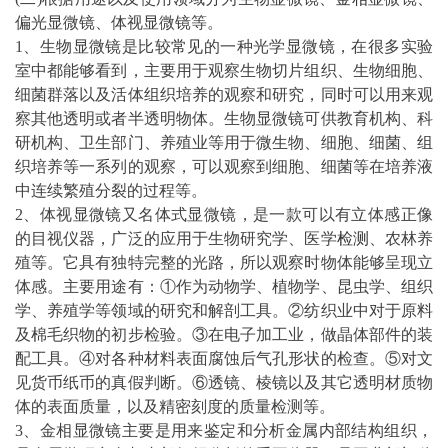
偏光显微镜、体视显微镜等。
1、生物显微镜是比较
常见
的一种光学显微镜，在很多实验
室中都能够看到，主要用于观察生物切片组织、生物细胞、
细菌群落以及活体组织培养的观察和研究，同时可以用来观
察其他透明或者半透明物体。生物显微镜可供教育机构、科
研机构、卫生部门、养殖业等用于微生物、细胞、细菌、组
织培养等一系列的观察，可以观察到细胞、细菌等在培养液
中连续繁殖分裂的过程等。
2、体视显微镜又名体式显微镜，是一款可以有立体感正像
的目视仪器，广泛的应用于生物研究学、医学
检测
、农林养
殖等。它具有独特完整的光路，所以观察时物体能够呈现立
体感。主要用途有：①作为动物学、植物学、昆虫学、组织
学、养殖学等领域的研究和解剖工具。②纺织业中对于原料
及棉毛织物的初步检验。③在电子加工业，做晶体部件的装
配工具。④对各种材料表面腐蚀后气孔形状的检查。⑤对文
见货币纸币的真假判断。⑥透镜、棱镜以及其它透明材质物
体的表面质量，以及精密刻度的质量检测等。
3、金相显微镜主要是用来鉴定和分析金属内部结构组织，