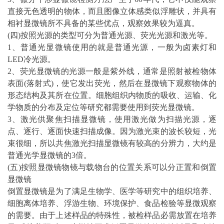
直接无色透明的物体，而且图像立体感类似浮雕状，并具有
相衬显微镜所不具备的某些优点，观察效果较为逼真。
(四)按照光源的类型可分为普通光源、荧光光源和激光等。
1、普通光显微镜使用的就是普通光源，一般为卤素灯和
LED冷光源。
2、荧光显微镜的光源一般是紫外线，通常是照射被检物体
表面(落射式)，使它发出荧光，然后在显微镜下观察物体的
形态结构及其所在位置。细胞组织内物质的吸收、运输、化
学物质的分布及定位等研究都需要使用到荧光显微镜。
3、激光供聚焦扫描显微镜，使用激光做为扫描光源，逐
点、逐行、逐面快速扫描成像。因为激光束的波长较短，光
束很细，所以共焦激光扫描显微镜有较高的分辨力，大约是
普通光学显微镜的3倍。
(五)按照显微镜物镜与载物台的位置关系可以分正置和倒置
显微镜
倒置显微镜是为了满足生物学、医学等研究中的组织培养、
细胞离体培养、浮游生物、环境保护、食品检验等显微观察
的需要。由于上述样品的特殊性，被检样品必需放置在培养