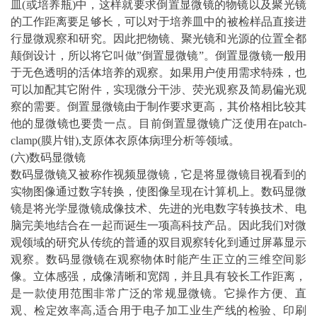
皿(或培养瓶)中，这样就要求倒置显微镜的物镜以及聚光镜
的工作距离要足够长，可以对于培养皿中的被检样品直接进
行显微观察和研究。因此把物镜、聚光镜和光源的位置全都
颠倒设计，所以将它叫做”倒置显微镜”。倒置显微镜一般用
于无色透明的活体培养的观察。如果用户使用需求特殊，也
可以加配其它附件，实现微分干涉、荧光观察及简易偏光观
察的需要。倒置显微镜由于制作要求更高，其价格相比较其
他的显微镜也要贵一点。目前倒置显微镜广泛使用在patch-
clamp(膜片钳),支原体衣原体病理分析等领域。
(六)数码显微镜
数码显微镜又被称作视频显微镜，它是将显微镜目视看到的
实物图像通过数字转换，使图像呈现在计算机上。数码显微
镜是将光学显微镜成像技术、先进的光电数字转换技术、电
脑完美地结合在一起而诞生一项高科技产品。因此我们对微
观领域的研究从传统的普通的双目观察转化到通过屏幕显示
观察。数码显微镜在观察物体时能产生正立的三维空间影
像。立体感强，成像清晰和宽阔，并且具有较长工作距离，
是一款使用范围非常广泛的常规显微镜。它操作方便、直
观、检定效率高,适合用于电子加工业生产线的检验、印刷