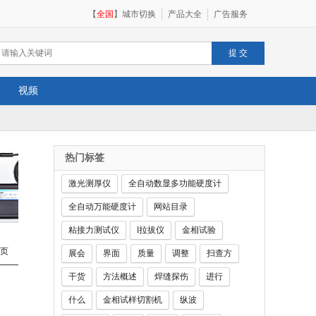
【
全国
】
城市切换
产品大全
广告服务
视频
热门标签
激光测厚仪
全自动数显多功能硬度计
全自动万能硬度计
网站目录
粘接力测试仪
l拉拔仪
金相试验
页
展会
界面
质量
调整
扫查方
干货
方法概述
焊缝探伤
进行
什么
金相试样切割机
纵波