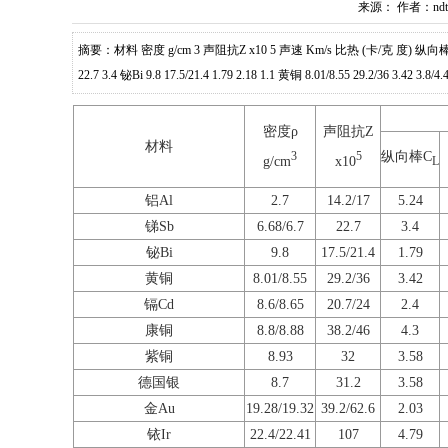
来源：
作者：nd
摘要：材料 密度 g/cm 3 声阻抗Z x10 5 声速 Km/s 比热 (卡/克 度) 纵向棒C L 容积C 
22.7 3.4 铋Bi 9.8 17.5/21.4 1.79 2.18 1.1 黄铜 8.01/8.55 29.2/36 3.42 3.8/4.4
密度ρ
声阻抗Z
材料
纵向棒C
3
5
g/cm
x10
L
铝Al
2.7
14.2/17
5.24
锑Sb
6.68/6.7
22.7
3.4
铋Bi
9.8
17.5/21.4
1.79
黄铜
8.01/8.55
29.2/36
3.42
镉Cd
8.6/8.65
20.7/24
2.4
康铜
8.8/8.88
38.2/46
4.3
紫铜
8.93
32
3.58
德国银
8.7
31.2
3.58
金Au
19.28/19.32
39.2/62.6
2.03
铱Ir
22.4/22.41
107
4.79