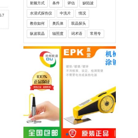
射频方式
条件
评估
缺陷波
水浸式探伤仪
中洗片
情况
6.7
教你如何
奥氏体
双晶探头
纵波双晶
辐照度
词术语
常用专
钢厚度
玻璃钢厚度仪
铅笔硬度计
人员
定义
千分表
百分表