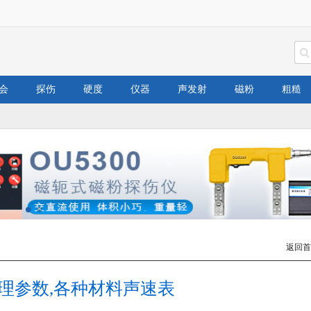
会
探伤
硬度
仪器
声发射
磁粉
粗糙
返回首
理参数,各种材料声速表