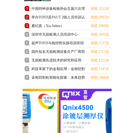
中国特种设备检验协会五届六次理
浏览:3231次
事会在上海成功召开
举办TOFD及PAUT 2级人员培训认
浏览:2907次
证班预报名通知
夏纪真（Xia Jizhen）
浏览:1869次
深圳市无损检测人员培训中心
浏览:1852次
ChSNDT3级培训考试顺利结束
超声TOFD与相控阵实操培训班招
浏览:1727次
生通知
国外知名无损检测设备生产厂商简
浏览:1721次
介
无损检测先进技术的研究和应用
浏览:1212次
科技革新下的金相应用：金相切割
浏览:1147次
机领跑未来
金相切割机智能化探索：未来趋势
浏览:1068次
展望