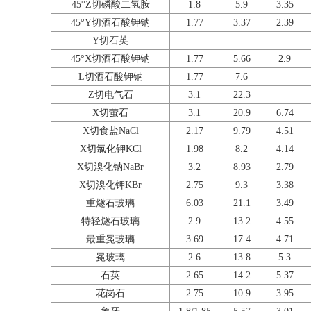
45°Z切磷酸二氢胺
1.8
5.9
3.35
45°Y切酒石酸钾钠
1.77
3.37
2.39
Y切石英
45°X切酒石酸钾钠
1.77
5.66
2.9
L切酒石酸钾钠
1.77
7.6
Z切电气石
3.1
22.3
X切萤石
3.1
20.9
6.74
X切食盐NaCl
2.17
9.79
4.51
X切氯化钾KCl
1.98
8.2
4.14
X切溴化钠NaBr
3.2
8.93
2.79
X切溴化钾KBr
2.75
9.3
3.38
重燧石玻璃
6.03
21.1
3.49
特轻燧石玻璃
2.9
13.2
4.55
最重冕玻璃
3.69
17.4
4.71
冕玻璃
2.6
13.8
5.3
石英
2.65
14.2
5.37
花岗石
2.75
10.9
3.95