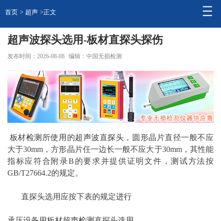
首页
>
超声
>正文
超声波探头选用-板材直探头探伤
发布时间：2026-08-08
编辑：中国无损检测
板材
检测
所
使用
的
超声波
直
探头
，圆形晶片直径一般不应
大于30mm，方形晶片任一边长一般不应大于30mm，其性能
指标应符合附录B的要求并提供证明文件，
测试方法
按
GB/T27664.2的规定。
直探头选用应按下表的规定
进行
承压设备用板材
超声检测
直探头选用