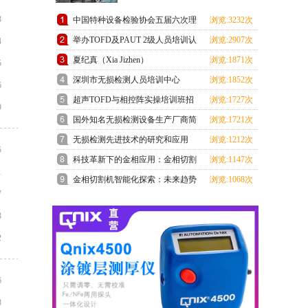
3
中国特种设备检验协会五届六次理
浏览:3232次
事会在上海成功召开
举办TOFD及PAUT 2级人员培训认
浏览:2907次
4
证班预报名通知
夏纪真（Xia Jizhen）
浏览:1871次
5
深圳市无损检测人员培训中心
浏览:1852次
6
ChSNDT3级培训考试顺利结束
超声TOFD与相控阵实操培训班招
浏览:1727次
9
生通知
国外知名无损检测设备生产厂商简
浏览:1721次
介
无损检测先进技术的研究和应用
浏览:1212次
5
科技革新下的金相应用：金相切割
浏览:1147次
1
机领跑未来
金相切割机智能化探索：未来趋势
浏览:1068次
7
展望
3
2
6
8