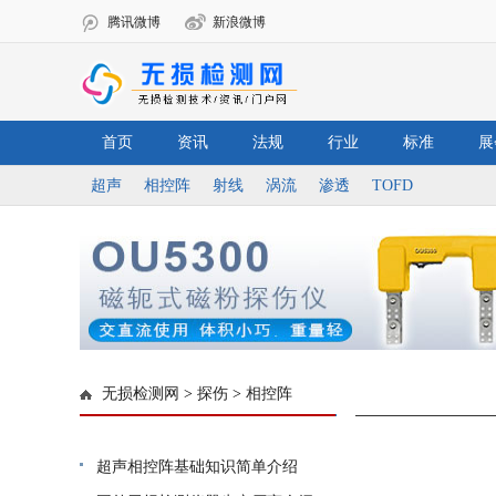
腾讯微博
新浪微博
首页
资讯
法规
行业
标准
展
超声
相控阵
射线
涡流
渗透
TOFD
无损检测网
>
探伤
>
相控阵
超声相控阵基础知识简单介绍