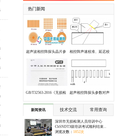
2
热门新闻
5
1
1
4
超声波相控阵探头晶片参
相控阵声速校准、延迟校
5
数对波束聚焦指向性的影
准、灵敏度校准、TCG修
4
响
正方法
2
GB/T32563-2016《无损检
超声相控阵探头参数对声
9
7
测 超声检测 相控阵超声检
场（主瓣、旁瓣、栅瓣
技术交流
常用查询
新闻资讯
2
测方法》
等）的影响
深圳市无损检测人员培训中心
3
ChSNDT3级培训考试顺利结束...
浏览次数：
1852次