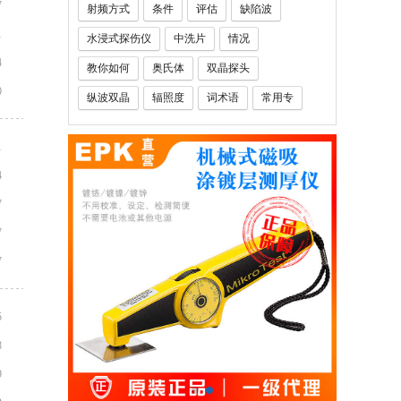
7
射频方式
条件
评估
缺陷波
1
水浸式探伤仪
中洗片
情况
4
教你如何
奥氏体
双晶探头
0
纵波双晶
辐照度
词术语
常用专
钢厚度
玻璃钢厚度仪
铅笔硬度计
1
人员
定义
千分表
百分表
4
7
7
7
5
8
9