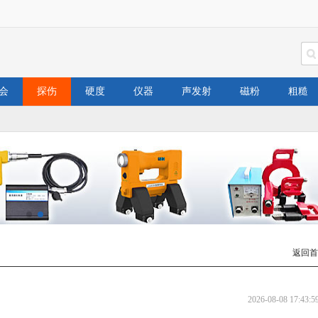
会
探伤
硬度
仪器
声发射
磁粉
粗糙
返回首
2026-08-08 17:43:5