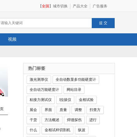
【
全国
】
城市切换
产品大全
广告服务
视频
热门标签
激光测厚仪
全自动数显多功能硬度计
全自动万能硬度计
网站目录
粘接力测试仪
l拉拔仪
金相试验
页
展会
界面
质量
调整
扫查方
干货
方法概述
焊缝探伤
进行
9
什么
金相试样切割机
纵波