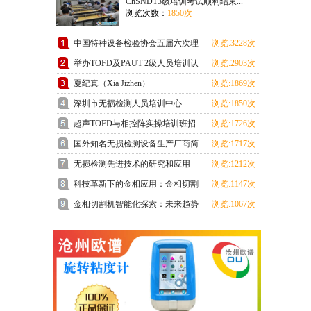
ChSNDT3级培训考试顺利结束...
浏览次数：
1850次
中国特种设备检验协会五届六次理
浏览:3228次
事会在上海成功召开
举办TOFD及PAUT 2级人员培训认
浏览:2903次
证班预报名通知
夏纪真（Xia Jizhen）
浏览:1869次
深圳市无损检测人员培训中心
浏览:1850次
ChSNDT3级培训考试顺利结束
超声TOFD与相控阵实操培训班招
浏览:1726次
生通知
国外知名无损检测设备生产厂商简
浏览:1717次
介
无损检测先进技术的研究和应用
浏览:1212次
科技革新下的金相应用：金相切割
浏览:1147次
机领跑未来
金相切割机智能化探索：未来趋势
浏览:1067次
展望