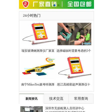
24小时热门
瑞安玻璃钢测厚仪厂家直
选择磁轭时需要考虑的5个
销玻璃钢厚度测试仪品牌
因素
南宁MikroTest麦考特测厚
怒江高精密超声测厚仪十
仪售后维修
大品牌及厂家
技术交流
常用查询
新闻资讯
深圳市无损检测人员培训中心