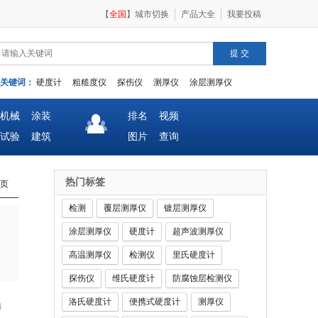
【
全国
】
城市切换
产品大全
我要投稿
关键词：
硬度计
粗糙度仪
探伤仪
测厚仪
涂层测厚仪
机械
涂装
排名
视频
试验
建筑
图片
查询
热门标签
页
检测
覆层测厚仪
镀层测厚仪
涂层测厚仪
硬度计
超声波测厚仪
高温测厚仪
检测仪
里氏硬度计
探伤仪
维氏硬度计
防腐蚀层检测仪
洛氏硬度计
便携式硬度计
测厚仪
4