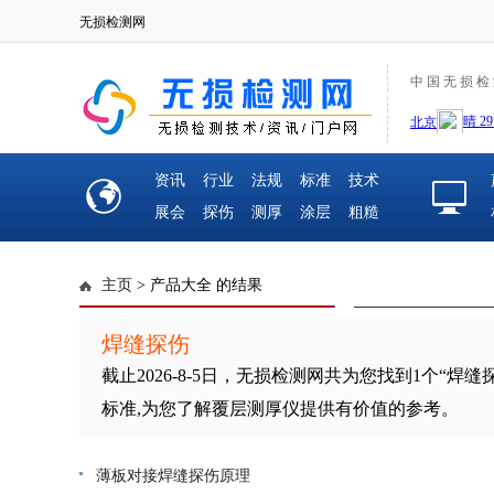
无损检测网
中 国 无 损 检
资讯
行业
法规
标准
技术
展会
探伤
测厚
涂层
粗糙
主页
> 产品大全 的结果
焊缝探伤
截止
2026-8-5日，无损检测网共为您找到
1
个“焊缝
标准,为您了解覆层测厚仪提供有价值的参考。
薄板对接焊缝探伤原理