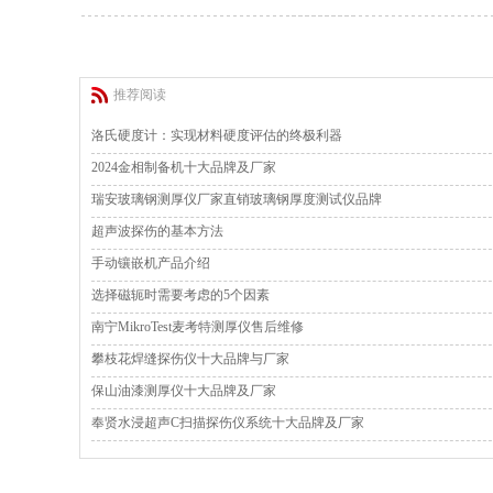
推荐阅读
洛氏硬度计：实现材料硬度评估的终极利器
2024金相制备机十大品牌及厂家
瑞安玻璃钢测厚仪厂家直销玻璃钢厚度测试仪品牌
超声波探伤的基本方法
手动镶嵌机产品介绍
选择磁轭时需要考虑的5个因素
南宁MikroTest麦考特测厚仪售后维修
攀枝花焊缝探伤仪十大品牌与厂家
保山油漆测厚仪十大品牌及厂家
奉贤水浸超声C扫描探伤仪系统十大品牌及厂家