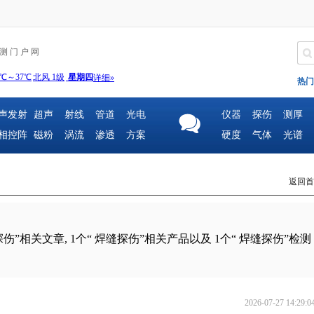
 测 门 户 网
热门
声发射
超声
射线
管道
光电
仪器
探伤
测厚
相控阵
磁粉
涡流
渗透
方案
硬度
气体
光谱
返回首
探伤”相关文章,
1
个“ 焊缝探伤”相关产品以及
1
个“ 焊缝探伤”检测
2026-07-27 14:29:0